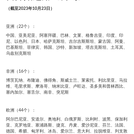
（截至
2023
年
10
月
23
日）
亚洲（22个）：
中国、亚美尼亚、阿塞拜疆、巴林、文莱、格鲁吉亚、印度、印
尼、以色列、日本、哈萨克斯坦、吉尔吉斯斯坦、蒙古国、阿曼、
巴基斯坦、菲律宾、韩国、沙特、新加坡、塔吉克斯坦、土耳其、
乌兹别克斯坦
非洲（16个）：
博茨瓦纳、布隆迪、佛得角、斯威士兰、莱索托、利比里亚、马拉
维、毛里求斯、摩洛哥、纳米比亚、卢旺达、圣多美和普林西比、
塞内加尔、塞舌尔、南非、突尼斯
欧洲（44个）：
阿尔巴尼亚、安道尔、奥地利、白俄罗斯、比利时、波黑、保加利
亚、克罗地亚、塞浦路斯、捷克、丹麦、爱沙尼亚、芬兰、法国、
德国、希腊、匈牙利、冰岛、爱尔兰、意大利、拉脱维亚、列支敦