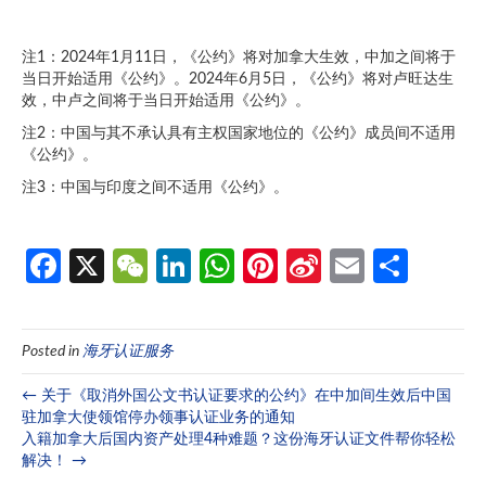
注1：2024年1月11日，《公约》将对加拿大生效，中加之间将于
当日开始适用《公约》。2024年6月5日，《公约》将对卢旺达生
效，中卢之间将于当日开始适用《公约》。
注2：中国与其不承认具有主权国家地位的《公约》成员间不适用
《公约》。
注3：中国与印度之间不适用《公约》。
Fa
X
W
Li
W
Pi
Si
E
分
ce
e
n
h
nt
n
m
享
b
C
ke
at
er
a
ail
Posted in
海牙认证服务
o
h
dI
s
es
W
o
at
n
A
t
ei
← 关于《取消外国公文书认证要求的公约》在中加间生效后中国
驻加拿大使领馆停办领事认证业务的通知
k
p
b
入籍加拿大后国内资产处理4种难题？这份海牙认证文件帮你轻松
解决！ →
p
o