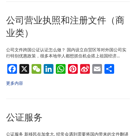
o
h
dI
s
es
W
o
at
n
A
t
ei
公司营业执照和注册文件（商
k
p
b
p
o
业类）
公司文件跨国公证认证怎么做？ 国内设立自贸区等对外国公司实
行特别优惠政策，很多本地华人都想抓住机会搭上祖国经济…
Fa
X
W
Li
W
Pi
Si
E
分
ce
e
n
h
nt
n
m
享
更多内容
b
C
ke
at
er
a
ail
o
h
dI
s
es
W
o
at
n
A
t
ei
公证服务
k
p
b
p
o
公证服务 新移民在加拿大, 经常会遇到需要将国内带来的文件翻译