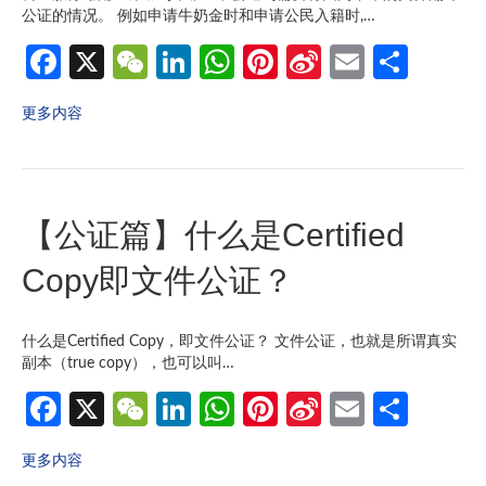
公证的情况。 例如申请牛奶金时和申请公民入籍时,…
Fa
X
W
Li
W
Pi
Si
E
分
ce
e
n
h
nt
n
m
享
更多内容
b
C
ke
at
er
a
ail
o
h
dI
s
es
W
o
at
n
A
t
ei
【公证篇】什么是Certified
k
p
b
p
o
Copy即文件公证？
什么是Certified Copy，即文件公证？ 文件公证，也就是所谓真实
副本（true copy），也可以叫…
Fa
X
W
Li
W
Pi
Si
E
分
ce
e
n
h
nt
n
m
享
更多内容
b
C
ke
at
er
a
ail