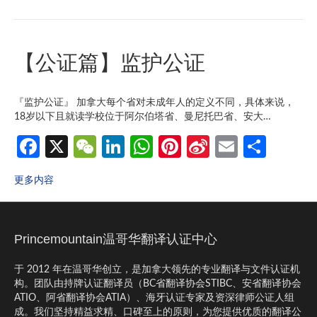
o
h
dI
s
es
W
o
at
n
A
t
ei
【公证篇】监护公证
k
p
b
p
o
『监护公证』 加拿大每个省对未成年人的定义不同，具体来说，
18岁以下且就读学校位于阿尔伯塔省、曼尼托巴省、安大…
Fa
X
W
Li
W
Pi
Si
E
分
ce
e
n
h
nt
n
m
享
更多内容
b
C
ke
at
er
a
ail
o
h
dI
s
es
W
o
at
n
A
t
ei
Princemountain温哥华翻译认证中心
k
p
b
于 2012 年在温哥华创立，是加拿大领先的专业翻译与文件认证机
p
o
构。团队由持牌认证翻译员（BC省翻译协会STIBC、安省翻译协会
ATIO、阿省翻译协会ATIA）、海牙认证专家及资深律师公证人组
成。我们坚持精益求精、口碑至上的原则，为您提供优质的翻译公