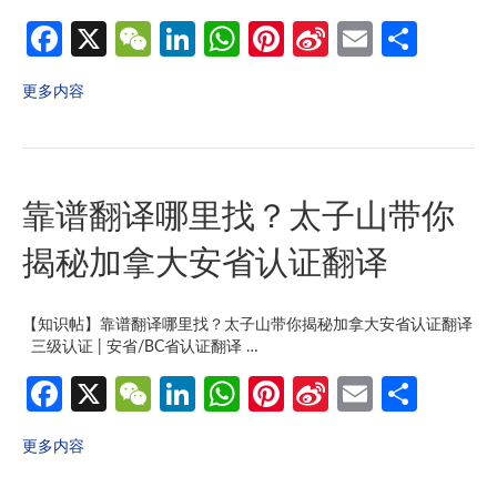
Fa
X
W
Li
W
Pi
Si
E
分
ce
e
n
h
nt
n
m
享
更多内容
b
C
ke
at
er
a
ail
o
h
dI
s
es
W
o
at
n
A
t
ei
靠谱翻译哪里找？太子山带你
k
p
b
p
o
揭秘加拿大安省认证翻译
【知识帖】靠谱翻译哪里找？太子山带你揭秘加拿大安省认证翻译
三级认证 | 安省/BC省认证翻译 …
Fa
X
W
Li
W
Pi
Si
E
分
ce
e
n
h
nt
n
m
享
更多内容
b
C
ke
at
er
a
ail