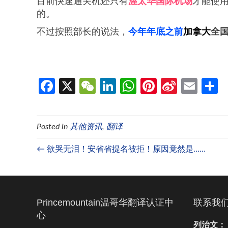
目前快速通关机还只有
渥太华国际机场
才能使
的。
不过按照部长的说法，
今年年底之前
加拿大
全
Fa
X
W
Li
W
Pi
Si
E
ce
e
n
h
nt
n
m
b
C
ke
at
er
a
ail
Posted in
其他资讯
,
翻译
o
h
dI
s
es
W
o
at
n
A
t
ei
← 欲哭无泪！安省省提名被拒！原因竟然是……
k
p
b
p
o
Princemountain温哥华翻译认证中
联系我
心
列治文：