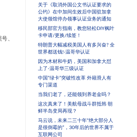
关于《取消外国公文书认证要求的
公约》在中加间生效后中国驻加拿
大使领馆停办领事认证业务的通知
移民部官方指南，教您轻松DIY枫叶
卡申请/更换/续签！
照号、
特朗普大幅减税美国人有多兴奋? 全
世界都送钱!-温哥华认证
因为木材和牛奶，美国和加拿大怼
上了-温哥华三级认证
中国”绿卡”突破性改革 外籍滑人有
专门渠道
当我们老了，还能领到养老金吗？
这次真来了！美航母战斗群抵韩 朝
鲜半岛变局再现？
马云说，未来二三十年“绝大部分人
是很倒霉的”，30年后的世界不属于
互联网公司