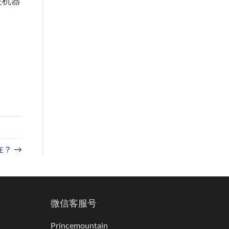
关机器
？ →
微信客服号
Princemountain