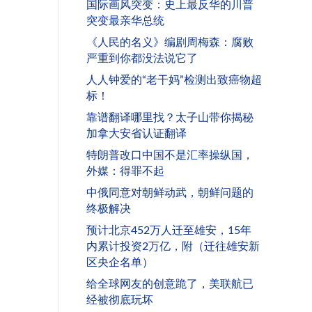
国际画风突变：史上最反华的川普
突变最亲华总统
《人民的名义》编剧周梅森：腐败
严重到你都没法说它了
人人钟爱的“老干妈”检测出致癌物超
标！
靠谱翻译哪里找？太子山带你揭秘
加拿大安省认证翻译
特朗普改口中国不是汇率操纵国，
外媒：得罪不起
中俄同意对朝鲜动武，朝鲜问题的
终极解决
预计北京452万人迁至雄安，15年
内累计投资2万亿，附（迁往雄安新
区央企名单）
给全球网友的创意跪了，美联航已
经被彻底玩坏