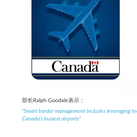
部长Ralph Goodale表示：
“Smart border management includes leveraging tec
Canada’s busiest airports”