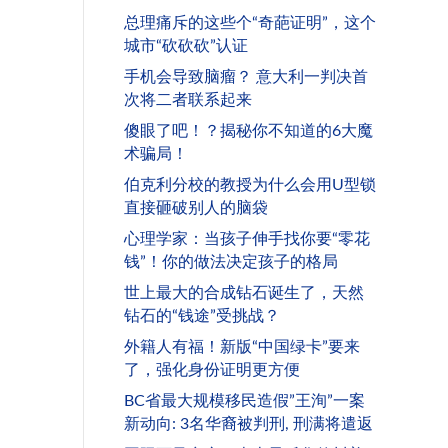
总理痛斥的这些个“奇葩证明”，这个
城市“砍砍砍”认证
手机会导致脑瘤？ 意大利一判决首
次将二者联系起来
傻眼了吧！？揭秘你不知道的6大魔
术骗局！
伯克利分校的教授为什么会用U型锁
直接砸破别人的脑袋
心理学家：当孩子伸手找你要“零花
钱”！你的做法决定孩子的格局
世上最大的合成钻石诞生了，天然
钻石的“钱途”受挑战？
外籍人有福！新版“中国绿卡”要来
了，强化身份证明更方便
BC省最大规模移民造假”王洵”一案
新动向: 3名华裔被判刑, 刑满将遣返