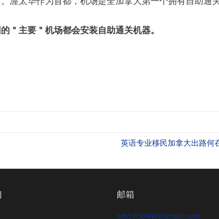
用。渥太华作为首都，机场是全加拿大第一个拥有自助通
国的＂主要＂机场都会安装自助通关机器。
分
享
英语专业移民加拿大出路何在
们
邮箱
wh5900440@gmail.com