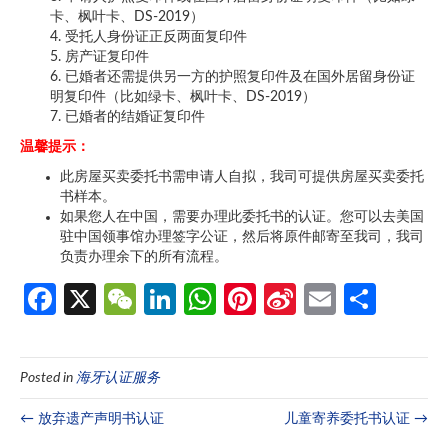
卡、枫叶卡、DS-2019）
4. 受托人身份证正反两面复印件
5. 房产证复印件
6. 已婚者还需提供另一方的护照复印件及在国外居留身份证
明复印件（比如绿卡、枫叶卡、DS-2019）
7. 已婚者的结婚证复印件
温馨提示：
此房屋买卖委托书需申请人自拟，我司可提供房屋买卖委托
书样本。
如果您人在中国，需要办理此委托书的认证。您可以去美国
驻中国领事馆办理签字公证，然后将原件邮寄至我司，我司
负责办理余下的所有流程。
Fa
X
W
Li
W
Pi
Si
E
分
ce
e
n
h
nt
n
m
享
b
C
ke
at
er
a
ail
Posted in
海牙认证服务
o
h
dI
s
es
W
o
at
n
A
t
ei
← 放弃遗产声明书认证
儿童寄养委托书认证 →