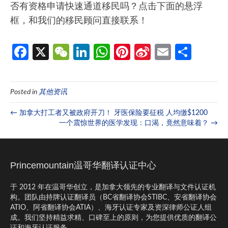
否有资格申请快速通道移民吗？点击下面的悬浮
框，和我们的移民顾问直接联系！
Fa
X
W
Li
W
Pi
Si
E
分
ce
e
n
h
nt
n
m
享
b
C
ke
at
er
a
ail
Posted in
其他资讯
o
h
dI
s
es
W
o
at
n
A
t
ei
← 加拿大打工者又被政府开刀！ 牙医保险要征税 人均缴$1200
一个震惊世界的医学发现：口渴，竟然意味着？ →
k
p
b
p
o
Princemountain温哥华翻译认证中心
于 2012 年在温哥华创立，是加拿大领先的专业翻译与文件认证机
构。团队由持牌认证翻译员（BC省翻译协会STIBC、安省翻译协会
ATIO、阿省翻译协会ATIA）、海牙认证专家及资深律师公证人组
成。我们坚持精益求精、口碑至上的原则，为您提供优质的翻译公