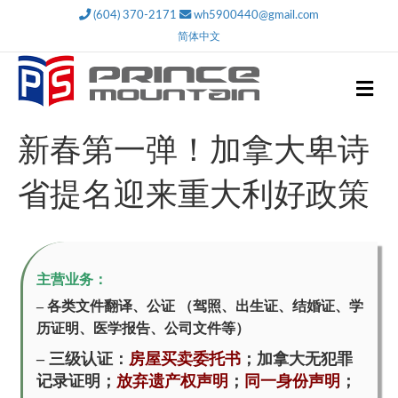
(604) 370-2171
wh5900440@gmail.com
简体中文
M
e
n
u
新春第一弹！加拿大卑诗
省提名迎来重大利好政策
主营业务：
– 各类文件翻译、公证 （驾照、出生证、结婚证、学
历证明、医学报告、公司文件等）
– 三级认证：
房屋买卖委托书
；
加拿大无犯罪
记
录证明
；
放弃遗产权声明
；
同一身份声明
；