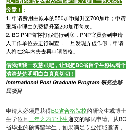
BC PNP的政策变化还有哪些呢？我们一起来探个
：
究竟！
1. 申请费用由原本的550加币提升至700加币；申请
重新审理由免费提升至200加币每次。
2. BC PNP誓将打假进行到底，PNP官员会到申请
人工作单位去进行调查，一旦发现弄虚作假，申请
人将在2年内失去再申请资格。
借我借我一双慧眼吧，让我把BC省留学生移民看个
清清楚楚明明白白真真切切！
International Post Graduate Program 研
究生移
民项目
申请人必须是获得
BC省合格院校
的研究生或博士
生学位且
三年之内毕业生
递交的
移民申请。
从BC
省毕业的硕博留学生，如果满足专业领域邀请，