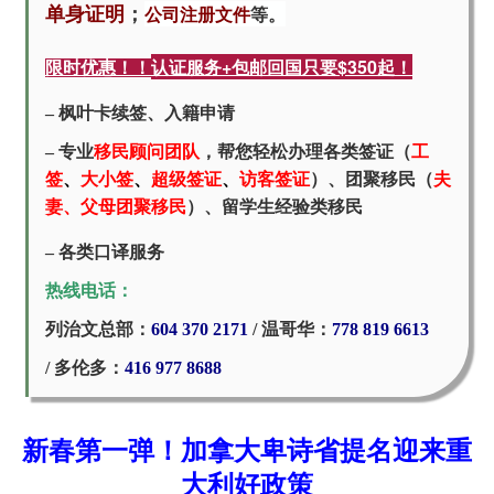
公司注册文件
等。
单身证明
；
认证服务+包邮回国只要$350起！
限时优惠！！
– 枫叶卡续签、入籍申请
– 专业
移民顾问团队
，帮您轻松办理各类签证（
工
签
、
大小签
、
超级签证
、
访客签证
）、团聚移民（
夫
妻、父母团聚移民
）、留学生经验类移民
– 各类口译服务
热线电话：
列治文总部：
604 370 2171
/
温哥华：
778 819 6613
/ 多伦多：
416 977 8688
新春第一弹！加拿大卑诗省提名迎来重
大利好政策