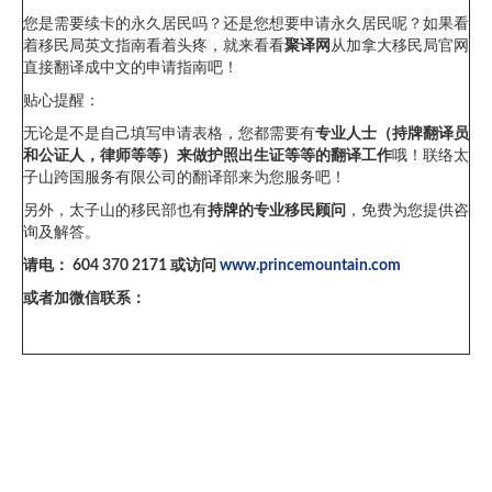
您是需要续卡的永久居民吗？还是您想要申请永久居民呢？如果看
着移民局英文指南看着头疼，就来看看
聚译网
从加拿大移民局官网
直接翻译成中文的申请指南吧！
贴心提醒：
无论是不是自己填写申请表格，您都需要有
专业人士
（持牌翻译员
和公证人，律师等等）
来做护照出生证等等的翻译工作
哦！联络太
子山跨国服务有限公司的翻译部来为您服务吧！
另外，太子山的移民部也有
持牌的专业移民顾问
，免费为您提供咨
询及解答。
请电： 604 370 2171 或访问
www.princemountain.com
或者加微信联系：