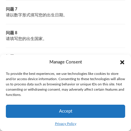
问题 7
请以数字形式填写您的出生日期。
问题 8
请填写您的出生国家。
问题 9
Manage Consent
请填写您持有国籍的国家（一个或多个）名称。若您是一个以上国
家的公民，请在第二个空格处列出您拥有国籍的其他国家。
To provide the best experiences, we use technologies like cookies to store
and/or access device information. Consenting to these technologies will allow
us to process data such as browsing behavior or unique IDs on this site. Not
问题 10
consenting or withdrawing consent, may adversely affect certain features and
勾选一（1）个复选框，说明您眼睛的颜色。若上述选项均不适
functions.
用，请在“其他”栏中说明理由。
Accept
问题 11
请填写您的身高，单位是厘米或英尺和英寸。
Privacy Policy