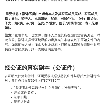
见证权限在不同国家各有不同。
请咨询您所在的权威机构。
重要信息：翻译不得由申请者本人及其家庭成员完成。家庭成员
指：父母、监护人、兄弟姐妹、配偶、同居伴侣、（外）祖父母、
子女、姑
/姨、叔/舅、侄女/外甥女、侄子/外甥 和 堂（表）兄弟
姐妹。
注意：
宣誓书是一份文件，翻译人员在其所在国的监誓员见证下对
此宣誓。翻译人员保证翻译的内容真实并准确表述了原始文件的内
容。如果翻译人员为加拿大省级或地区翻译员或口译员组织中具有
良好声誉的成员，则不需要提供宣誓书。
经公证的真实副本（公证件）
在证明文件复印件时，证明受权人必须将复印件与原始文件进行比
对，并且必须在复印件上打印下列文字：
“兹证明本件系原始文件之复印件，准确无误”，
原始文件名称，
证明日期，
证明人姓名，