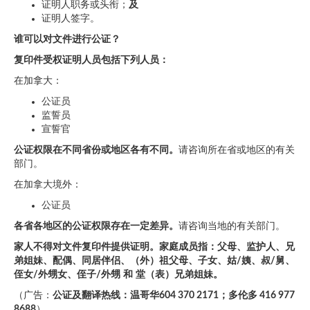
证明人职务或头衔；
及
证明人签字。
谁可以对文件进行公证？
复印件受权证明人员包括下列人员：
在加拿大：
公证员
监誓员
宣誓官
公证权限在不同省份或地区各有不同。
请咨询所在省或地区的有关
部门。
在加拿大境外：
公证员
各省各地区的公证权限存在一定差异。
请咨询当地的有关部门。
家人不得对文件复印件提供证明。家庭成员指：父母、监护人、兄
弟姐妹、配偶、同居伴侣、（外）祖父母、子女、姑
/
姨、叔
/
舅、
侄女
/
外甥女、侄子
/
外甥
和
堂（表）兄弟姐妹。
（广告：
公证及翻译热线：温哥华604 370 2171；多伦多 416 977
8688
）