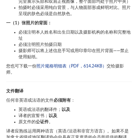
完全展示头部和双肩正视图像，整个面部均处于照片中央）
拍摄时必须采用纯白背景，与人物面部形成鲜明对比。照片
呈现的肤色必须是自然肤色。
一（
1
）张照片的背面：
必须注明本人姓名和出生日期以及摄影机构的名称和完整地
址
必须注明照片拍摄日期
摄影师可以将上述信息手写或用印章印在照片背面——禁止
使用贴纸。
您也可下载一份
照片规格明细表（PDF，614.24KB）
交给摄影
师。
文件翻译
任何非英语或法语的文件
必须附有
：
英语或法语的翻译件；
以及
译者的宣誓书；
以及
原文件的
公证件
。
译者应熟练运用两种语言（英语/法语和非官方语言）。如果不是
加拿大省级或地区翻译协会中具有正常资质的会员所提供的翻译，