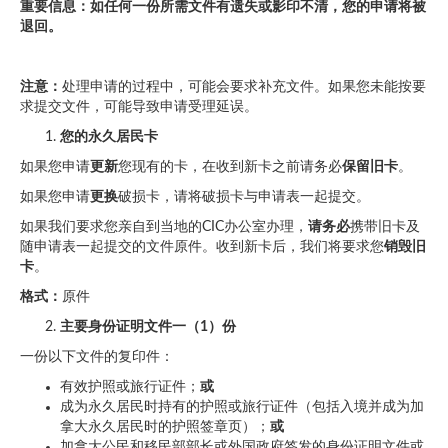
重要信息：如任何一份所需文件有遗失或影印不清，您的申请将被
退回。
注意
：
处理申请的过程中，可能会要求补充文件。如果您未能按要
求提交文件，可能导致申请受理延误。
您的永久居民卡
如果您申请
更新
您现有的卡，在收到新卡之前请务必
保留旧卡
。
如果您申请
更换
破损卡，请将破损卡与申请表一起提交。
如果我们要求您亲自到当地的CIC办公室办理，
请务必
携带旧卡及
随申请表一起提交的文件原件。收到新卡后，我们将要求您
销毁旧
卡
。
格式
：
原件
主要身份证明文件一（
1
）份
一份以下文件的复印件：
有效护照或旅行证件；
或
成为永久居民时持有的护照或旅行证件（包括入境并成为加
拿大永久居民时的护照签章页）；
或
加拿大公民和移民部部长或外国政府签发的身份证明文件或