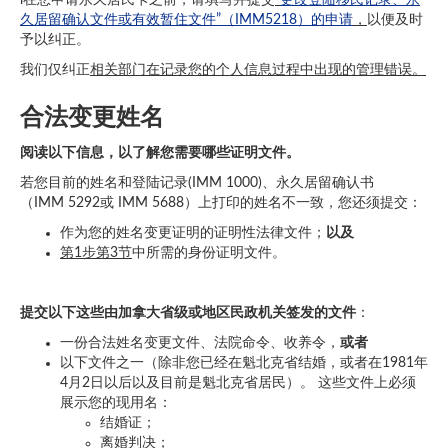
l在您申请永久居民卡之前，请填写并提交
“
更改登陆移民记录、永
久居留确认文件或有效暂住文件”（IMM5218）的申请
，
以便及时
予以纠正。
我们仅纠正
相关部门在记录您的个人信息过程中出现的管理错误。
合法变更姓名
阅读以下信息，以了解您需要哪些证明文件。
若您目前的姓名和登陆记录(IMM 1000)、永久居留确认书
（IMM 5292或 IMM 5688）上打印的姓名不一致，您还须提交：
作为您的姓名变更证明的证明性法律文件；
以及
第
1
步第
3
节
中所需的身份证明文件。
提交以下这些由加拿大省级或地区民政机关签发的文件
：
一份合法姓名变更文件、法院命令、收养令，
或者
以下文件之一（除非您已经在魁北克省结婚，或者在1981年
4月2日以后以及目前是魁北克省居民）。 这些文件上必须
展示您的现用名：
结婚证；
离婚判决；