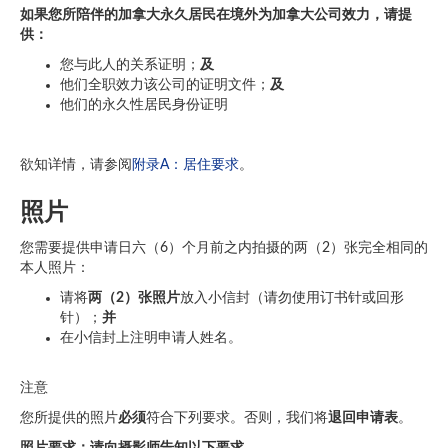
如果您所陪伴的加拿大永久居民在境外为加拿大公司效力，请提
供：
您与此人的关系证明；
及
他们全职效力该公司的证明文件；
及
他们的永久性居民身份证明
欲知详情，请参阅
附录A：居住要求
。
照片
您需要提供申请日六（6）个月前之内拍摄的两（2）张完全相同的
本人照片：
请将
两（2）张照片
放入小信封（请勿使用订书针或回形
针）；
并
在小信封上注明申请人姓名。
注意
您所提供的照片
必须
符合下列要求。否则，我们将
退回申请表
。