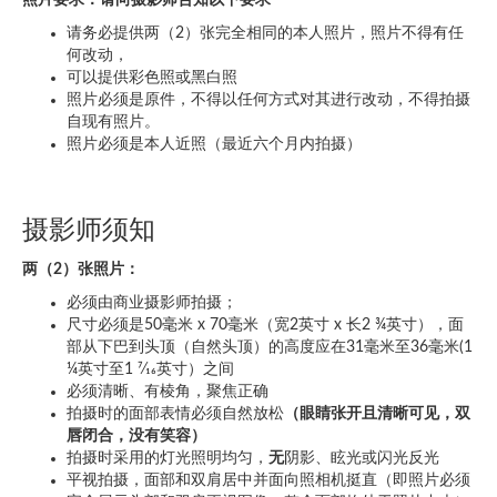
照片要求：请向摄影师告知以下要求
请务必提供两（2）张完全相同的本人照片，照片不得有任
何改动，
可以提供彩色照或黑白照
照片必须是原件，不得以任何方式对其进行改动，不得拍摄
自现有照片。
照片必须是本人近照（最近六个月内拍摄）
摄影师须知
两（
2
）张照片：
必须由商业摄影师拍摄；
尺寸必须是50毫米 x 70毫米（宽2英寸 x 长2 ¾英寸），面
部从下巴到头顶（自然头顶）的高度应在31毫米至36毫米(1
¼英寸至1 7⁄16英寸）之间
必须清晰、有棱角，聚焦正确
拍摄时的面部表情必须自然放松
（眼睛张开且清晰可见，双
唇闭合，没有笑容）
拍摄时采用的灯光照明均匀，
无
阴影、眩光或闪光反光
平视拍摄，面部和双肩居中并面向照相机挺直（即照片必须