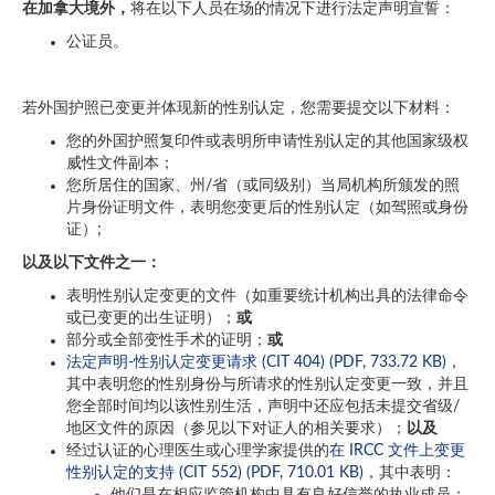
在加拿大境外，
将在以下人员在场的情况下进行法定声明宣誓：
公证员。
若外国护照已变更并体现新的性别认定，您需要提交以下材料：
您的外国护照复印件或表明所申请性别认定的其他国家级权
威性文件副本；
您所居住的国家、州/省（或同级别）当局机构所颁发的照
片身份证明文件，表明您变更后的性别认定（如驾照或身份
证）;
以及以下文件之一：
表明性别认定变更的文件（如重要统计机构出具的法律命令
或已变更的出生证明）；
或
部分或全部变性手术的证明；
或
法定声明-性别认定变更请求 (CIT 404) (PDF, 733.72 KB)
，
其中表明您的性别身份与所请求的性别认定变更一致，并且
您全部时间均以该性别生活，声明中还应包括未提交省级/
地区文件的原因（参见以下对证人的相关要求）；
以及
经过认证的心理医生或心理学家提供的
在 IRCC 文件上变更
性别认定的支持 (CIT 552) (PDF, 710.01 KB)
，其中表明：