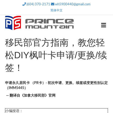
(604) 370-2171
wh5900440@gmail.com
简体中文
M
e
n
u
移民部官方指南，教您轻
松DIY枫叶卡申请/更换/续
签！
申请永久居民卡
（PR卡）- 初次申请、更换、续签或变更性别认定
（IMM5445）
— 翻译自《加拿大移民部》官网
小编按语：