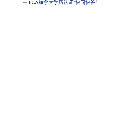
o
at
n
A
t
ei
← ECA加拿大学历认证“快问快答”
k
p
b
p
o