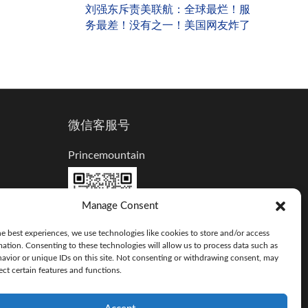
刘强东斥责美联航：全球最烂！服
务最差！没有之一！美国网友炸了
微信客服号
Princemountain
Manage Consent
e best experiences, we use technologies like cookies to store and/or access
mation. Consenting to these technologies will allow us to process data such as
avior or unique IDs on this site. Not consenting or withdrawing consent, may
ect certain features and functions.