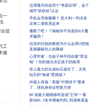
童也
总理痛斥的这些个“奇葩证明”，这个
城市“砍砍砍”认证
达一
手机会导致脑瘤？ 意大利一判决首
倍.
次将二者联系起来
便会提
傻眼了吧！？揭秘你不知道的6大魔
术骗局！
伯克利分校的教授为什么会用U型锁
代工
直接砸破别人的脑袋
本健
心理学家：当孩子伸手找你要“零花
钱”！你的做法决定孩子的格局
世上最大的合成钻石诞生了，天然
钻石的“钱途”受挑战？
外籍人有福！新版“中国绿卡”要来
了，强化身份证明更方便
BC省最大规模移民造假”王洵”一案
新动向: 3名华裔被判刑, 刑满将遣返