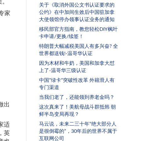
质。
关于《取消外国公文书认证要求的
专家
公约》在中加间生效后中国驻加拿
大使领馆停办领事认证业务的通知
移民部官方指南，教您轻松DIY枫叶
卡申请/更换/续签！
特朗普大幅减税美国人有多兴奋? 全
世界都送钱!-温哥华认证
因为木材和牛奶，美国和加拿大怼
上了-温哥华三级认证
中国”绿卡”突破性改革 外籍滑人有
专门渠道
当我们老了，还能领到养老金吗？
做出
这次真来了！美航母战斗群抵韩 朝
鲜半岛变局再现？
家适
马云说，未来二三十年“绝大部分人
是很倒霉的”，30年后的世界不属于
，英
互联网公司