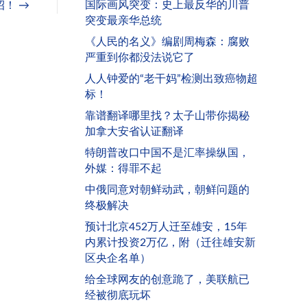
国际画风突变：史上最反华的川普
！ →
突变最亲华总统
《人民的名义》编剧周梅森：腐败
严重到你都没法说它了
人人钟爱的“老干妈”检测出致癌物超
标！
靠谱翻译哪里找？太子山带你揭秘
加拿大安省认证翻译
特朗普改口中国不是汇率操纵国，
外媒：得罪不起
中俄同意对朝鲜动武，朝鲜问题的
终极解决
预计北京452万人迁至雄安，15年
内累计投资2万亿，附（迁往雄安新
区央企名单）
给全球网友的创意跪了，美联航已
经被彻底玩坏