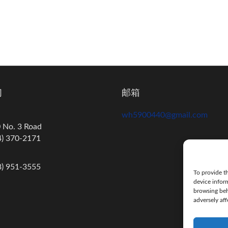
们
邮箱
wh5900440@gmail.com
 No. 3 Road
) 370-2171
) 951-3555
To provide th
device infor
browsing beh
adversely aff