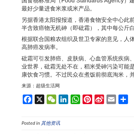
国食物标准局（Food Standards Agency
最好少量进食米浆或米产品。
另据香港太阳报报道，香港食物安全中心此
半含致癌物无机砷（即砒霜），其中每公斤白
根据联合国粮农组织及世卫专家的意见，人
高肺癌发病率。
砒霜可引发肺癌、皮肤病、心血管系统疾病
业世界，砒霜无处不在，稻米受砷污染可能
康饮食习惯。不过民众在煮饭前彻底淘米，
来源：超级生活网
Fa
X
W
Li
W
Pi
Si
E
ce
e
n
h
nt
n
m
b
C
ke
at
er
a
ail
Posted in
其他资讯
o
h
dI
s
es
W