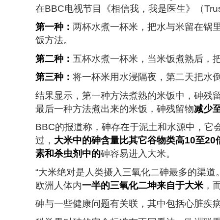
在BBC电视节目《相信我，我是医生》（Trust 
第一种：
两杯水煮一杯米，把水与米留在锅
饭方法。
第二种：
五杯水煮一杯米，当米饭煮熟后，
第三种：
将一杯米用水浸隔夜，第二天把水
结果显示，第一种方法煮熟的米饭中，砷残
最后一种方法煮出来的米饭，砷残留物
减少至
BBC的报道称，砷存在于泥土和水源中，它
过，
大米中的砷含量比其它谷物类高10至20
素和杀虫剂中的
砷容易进入大米。
“大米绝对是人类摄入三氧化二砷最多的渠道。
欧洲人体内
一半的三氧化二坤来自于大米
，
砷与一些健康问题有关联，其中包括心脏疾