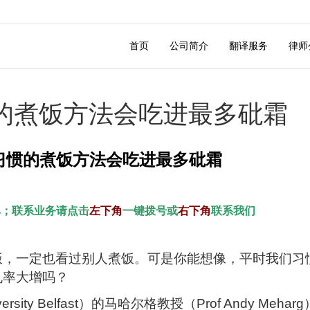
首页
公司简介
翻译服务
律师
的煮饭方法会吃进最多砒霜
习惯的煮饭方法会吃进最多砒霜
单；联系业务请点击
左下角
一键拨号或
右下角
联系我们
饭，一定也看过别人煮饭。可是你能想像，平时我们习
机率大增吗？
ty Belfast）的马哈尔格教授（Prof Andy Mehar