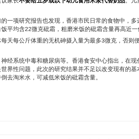
）建议家长
不要给五岁或以下幼儿食用米浆代替奶品
。儿
前的一项研究报告也发现，香港市民日常的食物中，多
饭平均含22微克砒霜，粗磨米饭的砒霜含量再高近一
体每天每公斤体重的无机砷摄入量为最多3微克，否则
、神经系统中毒和糖尿病等。香港食安中心指出，在现
是世界性问题，此次的研究结果并不足以改变现有的基
并倒去淘米水，可减低米饭的砒霜含量。
分
享