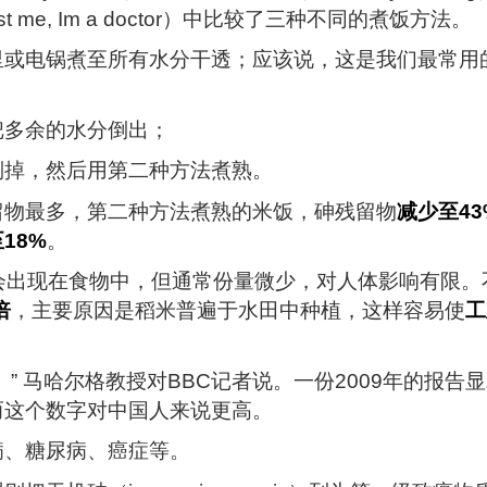
me, Im a doctor）中比较了三种不同的煮饭方法。
里或电锅煮至所有水分干透；应该说，这是我们最常用
把多余的水分倒出；
倒掉，然后用第二种方法煮熟。
留物最多，第二种方法煮熟的米饭，砷残留物
减少至43
18%
。
会出现在食物中，但通常份量微少，对人体影响有限。
倍
，主要原因是稻米普遍于水田中种植，这样容易使
工
” 马哈尔格教授对BBC记者说。一份2009年的报告
而这个数字对中国人来说更高。
病、糖尿病、癌症等。