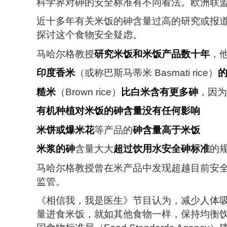
科学界对砷的安全标准有不同看法。欧洲联盟则把无
近十多年有关米饭的砷含量过高的研究或报道
探讨这个食物安全疑虑。
马哈尔格教授
研究米饭和米饭产品数十年
，
印度香米
（或称巴斯马蒂米 Basmati rice）
糙米
（Brown rice）
比白米含有更多砷
，因为
有机种植对米饭的砷含量没有任何影响
米饼或爆米花
等产品的
砷含量高于米饭
米浆的砷
含量大大
超过
饮用水安全砷标准
的
马哈尔格教授曾在米产品中发现超越目前安
监管。
《相信我，我是医生》节目认为，减少人体
量进食米饭，就如其他食物一样，保持均衡