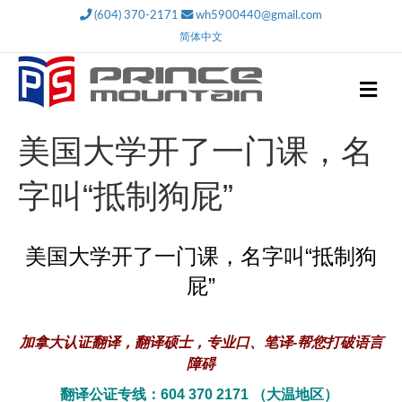
(604) 370-2171
wh5900440@gmail.com
简体中文
M
e
n
u
美国大学开了一门课，名
字叫“抵制狗屁”
美国大学开了一门课，名字叫“抵制狗
屁”
加拿大认证翻译，翻译硕士，专业口、笔译-帮您打破语言
障碍
翻译公证专线：604 370 2171 （大温地区）