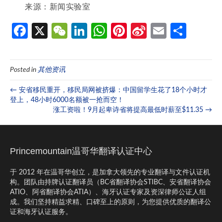
来源：新闻实验室
Fa
X
W
Li
W
Pi
Si
E
分
ce
e
n
h
nt
n
m
享
b
C
ke
at
er
a
ail
Posted in
其他资讯
o
h
dI
s
es
W
o
at
n
A
t
ei
← 安省移民重开，移民局网被挤爆：中国留学生花了18个小时才
登上，48小时6000名额被一抢而空！
k
p
b
涨工资啦！9月起卑诗省将提高最低时薪至$11.35 →
p
o
Princemountain温哥华翻译认证中心
于 2012 年在温哥华创立，是加拿大领先的专业翻译与文件认证机
构。团队由持牌认证翻译员（BC省翻译协会STIBC、安省翻译协会
ATIO、阿省翻译协会ATIA）、海牙认证专家及资深律师公证人组
成。我们坚持精益求精、口碑至上的原则，为您提供优质的翻译公
证和海牙认证服务。