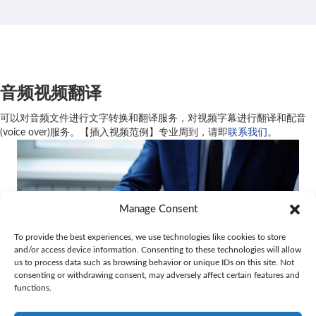
音频视频翻译
可以对音频文件进行文字转换和翻译服务，对视频字幕进行翻译和配音
(voice over)服务。【插入视频范例】专业周到，请即
联系我们
。
Manage Consent
To provide the best experiences, we use technologies like cookies to store
and/or access device information. Consenting to these technologies will allow
us to process data such as browsing behavior or unique IDs on this site. Not
consenting or withdrawing consent, may adversely affect certain features and
functions.